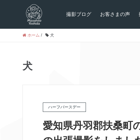
撮影ブログ
お客さまの声
ホーム
/
犬
犬
ハーフバースデー
愛知県丹羽郡扶桑町