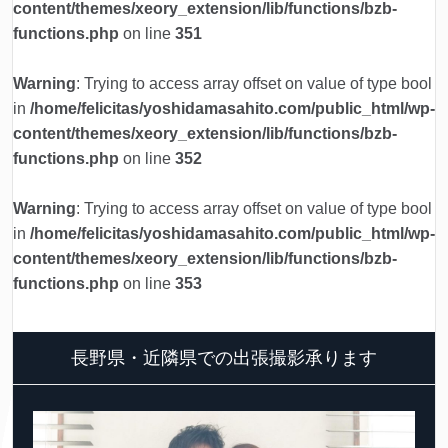
content/themes/xeory_extension/lib/functions/bzb-
functions.php
on line
351
Warning
: Trying to access array offset on value of type bool
in
/home/felicitas/yoshidamasahito.com/public_html/wp-
content/themes/xeory_extension/lib/functions/bzb-
functions.php
on line
352
Warning
: Trying to access array offset on value of type bool
in
/home/felicitas/yoshidamasahito.com/public_html/wp-
content/themes/xeory_extension/lib/functions/bzb-
functions.php
on line
353
長野県・近隣県での出張撮影承ります