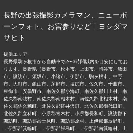
長野の出張撮影カメラマン、ニューボ
ーンフォト、お宮参りなど｜ヨシダマ
サヒト
提供エリア
長野県駒ヶ根市から自動車で2〜3時間以内を目安にしてお
ります。長野県（長野市、松本市、上田市、岡谷市、飯田
市、諏訪市、須坂市、小諸市、伊那市、駒ヶ根市、中野
市、大町市、飯山市、茅野市、塩尻市、佐久市、千曲市、
東御市、安曇野市、南佐久郡小海町、南佐久郡川上村、南
佐久郡南牧村、南佐久郡南相木村、南佐久郡北相木村、南
佐久郡佐久穂町、北佐久郡軽井沢町、北佐久郡御代田町、
北佐久郡立科町、小県郡青木村、小県郡長和町、諏訪郡下
諏訪町、諏訪郡富士見町、諏訪郡原村、上伊那郡辰野町、
上伊那郡箕輪町、上伊那郡飯島町、上伊那郡南箕輪村、上