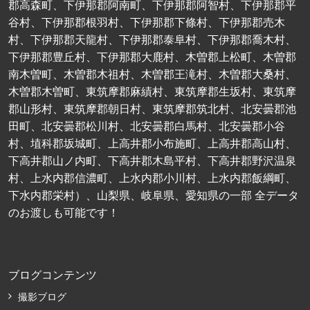
郡高森町、下伊那郡阿南町、下伊那郡阿智村、下伊那郡平
谷村、下伊那郡根羽村、下伊那郡下條村、下伊那郡売木
村、下伊那郡天龍村、下伊那郡泰阜村、下伊那郡喬木村、
下伊那郡豊丘村、下伊那郡大鹿村、木曽郡上松町、木曽郡
南木曽町、木曽郡木祖村、木曽郡王滝村、木曽郡大桑村、
木曽郡木曽町、東筑摩郡麻績村、東筑摩郡生坂村、東筑摩
郡山形村、東筑摩郡朝日村、東筑摩郡筑北村、北安曇郡池
田町、北安曇郡松川村、北安曇郡白馬村、北安曇郡小谷
村、埴科郡坂城町、上高井郡小布施町、上高井郡高山村、
下高井郡山ノ内町、下高井郡木島平村、下高井郡野沢温泉
村、上水内郡信濃町、上水内郡小川村、上水内郡飯綱町、
下水内郡栄村）、山梨県、岐阜県、愛知県の一部 全データ
のお渡しも可能です！
ブログコンテンツ
撮影ブログ