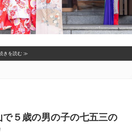
続きを読む ≫
山で５歳の男の子の七五三の
！