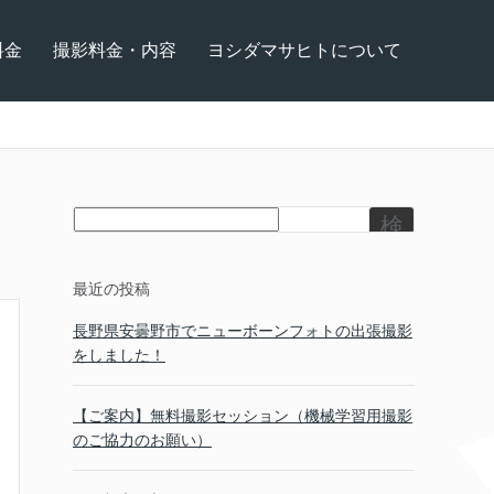
料金
撮影料金・内容
ヨシダマサヒトについて
検
索
最近の投稿
長野県安曇野市でニューボーンフォトの出張撮影
をしました！
【ご案内】無料撮影セッション（機械学習用撮影
のご協力のお願い）