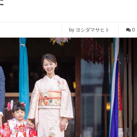
た
by ヨシダマサヒト
0