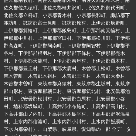
佐久郡南牧村、南佐久郡南相木村、南佐久郡北相木村、南
佐久郡佐久穂町、北佐久郡軽井沢町、北佐久郡御代田町、
北佐久郡立科町、小県郡青木村、小県郡長和町、諏訪郡下
諏訪町、諏訪郡富士見町、諏訪郡原村、上伊那郡辰野町、
上伊那郡箕輪町、上伊那郡飯島町、上伊那郡南箕輪村、上
伊那郡中川村、上伊那郡宮田村、下伊那郡松川町、下伊那
郡高森町、下伊那郡阿南町、下伊那郡阿智村、下伊那郡平
谷村、下伊那郡根羽村、下伊那郡下條村、下伊那郡売木
村、下伊那郡天龍村、下伊那郡泰阜村、下伊那郡喬木村、
下伊那郡豊丘村、下伊那郡大鹿村、木曽郡上松町、木曽郡
南木曽町、木曽郡木祖村、木曽郡王滝村、木曽郡大桑村、
木曽郡木曽町、東筑摩郡麻績村、東筑摩郡生坂村、東筑摩
郡山形村、東筑摩郡朝日村、東筑摩郡筑北村、北安曇郡池
田町、北安曇郡松川村、北安曇郡白馬村、北安曇郡小谷
村、埴科郡坂城町、上高井郡小布施町、上高井郡高山村、
下高井郡山ノ内町、下高井郡木島平村、下高井郡野沢温泉
村、上水内郡信濃町、上水内郡小川村、上水内郡飯綱町、
下水内郡栄村）、山梨県、岐阜県、愛知県の一部 全データ