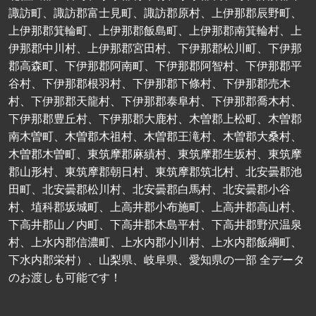
諏訪町、諏訪郡富士見町、諏訪郡原村、上伊那郡辰野町、
上伊那郡箕輪町、上伊那郡飯島町、上伊那郡南箕輪村、上
伊那郡中川村、上伊那郡宮田村、下伊那郡松川町、下伊那
郡高森町、下伊那郡阿南町、下伊那郡阿智村、下伊那郡平
谷村、下伊那郡根羽村、下伊那郡下條村、下伊那郡売木
村、下伊那郡天龍村、下伊那郡泰阜村、下伊那郡喬木村、
下伊那郡豊丘村、下伊那郡大鹿村、木曽郡上松町、木曽郡
南木曽町、木曽郡木祖村、木曽郡王滝村、木曽郡大桑村、
木曽郡木曽町、東筑摩郡麻績村、東筑摩郡生坂村、東筑摩
郡山形村、東筑摩郡朝日村、東筑摩郡筑北村、北安曇郡池
田町、北安曇郡松川村、北安曇郡白馬村、北安曇郡小谷
村、埴科郡坂城町、上高井郡小布施町、上高井郡高山村、
下高井郡山ノ内町、下高井郡木島平村、下高井郡野沢温泉
村、上水内郡信濃町、上水内郡小川村、上水内郡飯綱町、
下水内郡栄村）、山梨県、岐阜県、愛知県の一部 全データ
のお渡しも可能です！