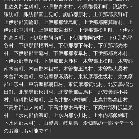
北佐久郡立科町、小県郡青木村、小県郡長和町、諏訪郡下
諏訪町、諏訪郡富士見町、諏訪郡原村、上伊那郡辰野町、
上伊那郡箕輪町、上伊那郡飯島町、上伊那郡南箕輪村、上
伊那郡中川村、上伊那郡宮田村、下伊那郡松川町、下伊那
郡高森町、下伊那郡阿南町、下伊那郡阿智村、下伊那郡平
谷村、下伊那郡根羽村、下伊那郡下條村、下伊那郡売木
村、下伊那郡天龍村、下伊那郡泰阜村、下伊那郡喬木村、
下伊那郡豊丘村、下伊那郡大鹿村、木曽郡上松町、木曽郡
南木曽町、木曽郡木祖村、木曽郡王滝村、木曽郡大桑村、
木曽郡木曽町、東筑摩郡麻績村、東筑摩郡生坂村、東筑摩
郡山形村、東筑摩郡朝日村、東筑摩郡筑北村、北安曇郡池
田町、北安曇郡松川村、北安曇郡白馬村、北安曇郡小谷
村、埴科郡坂城町、上高井郡小布施町、上高井郡高山村、
下高井郡山ノ内町、下高井郡木島平村、下高井郡野沢温泉
村、上水内郡信濃町、上水内郡小川村、上水内郡飯綱町、
下水内郡栄村）、山梨県、岐阜県、愛知県の一部 全データ
のお渡しも可能です！