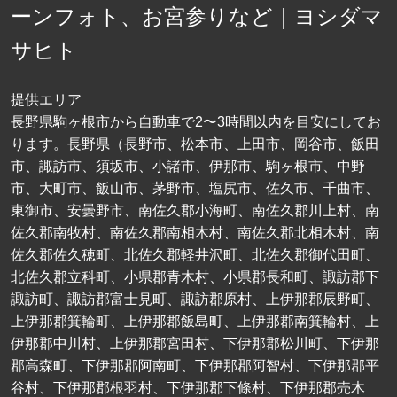
ーンフォト、お宮参りなど｜ヨシダマ
サヒト
提供エリア
長野県駒ヶ根市から自動車で2〜3時間以内を目安にしてお
ります。長野県（長野市、松本市、上田市、岡谷市、飯田
市、諏訪市、須坂市、小諸市、伊那市、駒ヶ根市、中野
市、大町市、飯山市、茅野市、塩尻市、佐久市、千曲市、
東御市、安曇野市、南佐久郡小海町、南佐久郡川上村、南
佐久郡南牧村、南佐久郡南相木村、南佐久郡北相木村、南
佐久郡佐久穂町、北佐久郡軽井沢町、北佐久郡御代田町、
北佐久郡立科町、小県郡青木村、小県郡長和町、諏訪郡下
諏訪町、諏訪郡富士見町、諏訪郡原村、上伊那郡辰野町、
上伊那郡箕輪町、上伊那郡飯島町、上伊那郡南箕輪村、上
伊那郡中川村、上伊那郡宮田村、下伊那郡松川町、下伊那
郡高森町、下伊那郡阿南町、下伊那郡阿智村、下伊那郡平
谷村、下伊那郡根羽村、下伊那郡下條村、下伊那郡売木