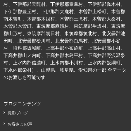
村、下伊那郡天龍村、下伊那郡泰阜村、下伊那郡喬木村、
下伊那郡豊丘村、下伊那郡大鹿村、木曽郡上松町、木曽郡
南木曽町、木曽郡木祖村、木曽郡王滝村、木曽郡大桑村、
木曽郡木曽町、東筑摩郡麻績村、東筑摩郡生坂村、東筑摩
郡山形村、東筑摩郡朝日村、東筑摩郡筑北村、北安曇郡池
田町、北安曇郡松川村、北安曇郡白馬村、北安曇郡小谷
村、埴科郡坂城町、上高井郡小布施町、上高井郡高山村、
下高井郡山ノ内町、下高井郡木島平村、下高井郡野沢温泉
村、上水内郡信濃町、上水内郡小川村、上水内郡飯綱町、
下水内郡栄村）、山梨県、岐阜県、愛知県の一部 全データ
のお渡しも可能です！
ブログコンテンツ
撮影ブログ
お客さまの声