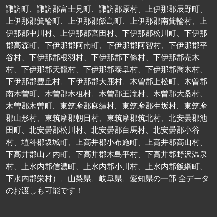
諏訪町、諏訪郡富士見町、諏訪郡原村、上伊那郡辰野町、
上伊那郡箕輪町、上伊那郡飯島町、上伊那郡南箕輪村、上
伊那郡中川村、上伊那郡宮田村、下伊那郡松川町、下伊那
郡高森町、下伊那郡阿南町、下伊那郡阿智村、下伊那郡平
谷村、下伊那郡根羽村、下伊那郡下條村、下伊那郡売木
村、下伊那郡天龍村、下伊那郡泰阜村、下伊那郡喬木村、
下伊那郡豊丘村、下伊那郡大鹿村、木曽郡上松町、木曽郡
南木曽町、木曽郡木祖村、木曽郡王滝村、木曽郡大桑村、
木曽郡木曽町、東筑摩郡麻績村、東筑摩郡生坂村、東筑摩
郡山形村、東筑摩郡朝日村、東筑摩郡筑北村、北安曇郡池
田町、北安曇郡松川村、北安曇郡白馬村、北安曇郡小谷
村、埴科郡坂城町、上高井郡小布施町、上高井郡高山村、
下高井郡山ノ内町、下高井郡木島平村、下高井郡野沢温泉
村、上水内郡信濃町、上水内郡小川村、上水内郡飯綱町、
下水内郡栄村）、山梨県、岐阜県、愛知県の一部 全データ
のお渡しも可能です！