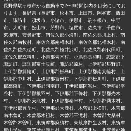
長野県駒ヶ根市から自動車で2〜3時間以内を目安にしてお
ります。長野県（長野市、松本市、上田市、岡谷市、飯田
市、諏訪市、須坂市、小諸市、伊那市、駒ヶ根市、中野
市、大町市、飯山市、茅野市、塩尻市、佐久市、千曲市、
東御市、安曇野市、南佐久郡小海町、南佐久郡川上村、南
佐久郡南牧村、南佐久郡南相木村、南佐久郡北相木村、南
佐久郡佐久穂町、北佐久郡軽井沢町、北佐久郡御代田町、
北佐久郡立科町、小県郡青木村、小県郡長和町、諏訪郡下
諏訪町、諏訪郡富士見町、諏訪郡原村、上伊那郡辰野町、
上伊那郡箕輪町、上伊那郡飯島町、上伊那郡南箕輪村、上
伊那郡中川村、上伊那郡宮田村、下伊那郡松川町、下伊那
郡高森町、下伊那郡阿南町、下伊那郡阿智村、下伊那郡平
谷村、下伊那郡根羽村、下伊那郡下條村、下伊那郡売木
村、下伊那郡天龍村、下伊那郡泰阜村、下伊那郡喬木村、
下伊那郡豊丘村、下伊那郡大鹿村、木曽郡上松町、木曽郡
南木曽町、木曽郡木祖村、木曽郡王滝村、木曽郡大桑村、
木曽郡木曽町、東筑摩郡麻績村、東筑摩郡生坂村、東筑摩
郡山形村、東筑摩郡朝日村、東筑摩郡筑北村、北安曇郡池