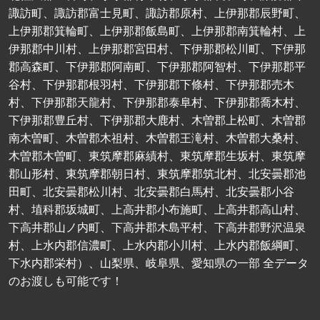
諏訪町、諏訪郡富士見町、諏訪郡原村、上伊那郡辰野町、
上伊那郡箕輪町、上伊那郡飯島町、上伊那郡南箕輪村、上
伊那郡中川村、上伊那郡宮田村、下伊那郡松川町、下伊那
郡高森町、下伊那郡阿南町、下伊那郡阿智村、下伊那郡平
谷村、下伊那郡根羽村、下伊那郡下條村、下伊那郡売木
村、下伊那郡天龍村、下伊那郡泰阜村、下伊那郡喬木村、
下伊那郡豊丘村、下伊那郡大鹿村、木曽郡上松町、木曽郡
南木曽町、木曽郡木祖村、木曽郡王滝村、木曽郡大桑村、
木曽郡木曽町、東筑摩郡麻績村、東筑摩郡生坂村、東筑摩
郡山形村、東筑摩郡朝日村、東筑摩郡筑北村、北安曇郡池
田町、北安曇郡松川村、北安曇郡白馬村、北安曇郡小谷
村、埴科郡坂城町、上高井郡小布施町、上高井郡高山村、
下高井郡山ノ内町、下高井郡木島平村、下高井郡野沢温泉
村、上水内郡信濃町、上水内郡小川村、上水内郡飯綱町、
下水内郡栄村）、山梨県、岐阜県、愛知県の一部 全データ
のお渡しも可能です！