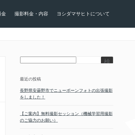
料金
撮影料金・内容
ヨシダマサヒトについて
検
索
最近の投稿
長野県安曇野市でニューボーンフォトの出張撮影
をしました！
【ご案内】無料撮影セッション（機械学習用撮影
のご協力のお願い）