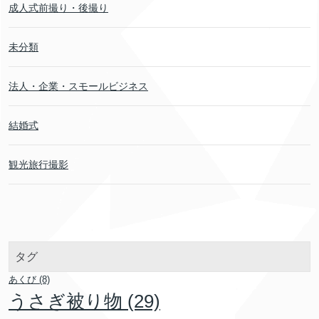
成人式前撮り・後撮り
未分類
法人・企業・スモールビジネス
結婚式
観光旅行撮影
タグ
あくび
(8)
うさぎ被り物
(29)