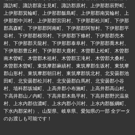
諏訪町、諏訪郡富士見町、諏訪郡原村、上伊那郡辰野町、
上伊那郡箕輪町、上伊那郡飯島町、上伊那郡南箕輪村、上
伊那郡中川村、上伊那郡宮田村、下伊那郡松川町、下伊那
郡高森町、下伊那郡阿南町、下伊那郡阿智村、下伊那郡平
谷村、下伊那郡根羽村、下伊那郡下條村、下伊那郡売木
村、下伊那郡天龍村、下伊那郡泰阜村、下伊那郡喬木村、
下伊那郡豊丘村、下伊那郡大鹿村、木曽郡上松町、木曽郡
南木曽町、木曽郡木祖村、木曽郡王滝村、木曽郡大桑村、
木曽郡木曽町、東筑摩郡麻績村、東筑摩郡生坂村、東筑摩
郡山形村、東筑摩郡朝日村、東筑摩郡筑北村、北安曇郡池
田町、北安曇郡松川村、北安曇郡白馬村、北安曇郡小谷
村、埴科郡坂城町、上高井郡小布施町、上高井郡高山村、
下高井郡山ノ内町、下高井郡木島平村、下高井郡野沢温泉
村、上水内郡信濃町、上水内郡小川村、上水内郡飯綱町、
下水内郡栄村）、山梨県、岐阜県、愛知県の一部 全データ
のお渡しも可能です！