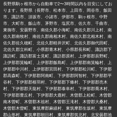
長野県駒ヶ根市から自動車で2〜3時間以内を目安にしてお
ります。長野県（長野市、松本市、上田市、岡谷市、飯田
市、諏訪市、須坂市、小諸市、伊那市、駒ヶ根市、中野
市、大町市、飯山市、茅野市、塩尻市、佐久市、千曲市、
東御市、安曇野市、南佐久郡小海町、南佐久郡川上村、南
佐久郡南牧村、南佐久郡南相木村、南佐久郡北相木村、南
佐久郡佐久穂町、北佐久郡軽井沢町、北佐久郡御代田町、
北佐久郡立科町、小県郡青木村、小県郡長和町、諏訪郡下
諏訪町、諏訪郡富士見町、諏訪郡原村、上伊那郡辰野町、
上伊那郡箕輪町、上伊那郡飯島町、上伊那郡南箕輪村、上
伊那郡中川村、上伊那郡宮田村、下伊那郡松川町、下伊那
郡高森町、下伊那郡阿南町、下伊那郡阿智村、下伊那郡平
谷村、下伊那郡根羽村、下伊那郡下條村、下伊那郡売木
村、下伊那郡天龍村、下伊那郡泰阜村、下伊那郡喬木村、
下伊那郡豊丘村、下伊那郡大鹿村、木曽郡上松町、木曽郡
南木曽町、木曽郡木祖村、木曽郡王滝村、木曽郡大桑村、
木曽郡木曽町、東筑摩郡麻績村、東筑摩郡生坂村、東筑摩
郡山形村、東筑摩郡朝日村、東筑摩郡筑北村、北安曇郡池