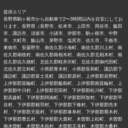
提供エリア
長野県駒ヶ根市から自動車で2〜3時間以内を目安にしてお
ります。長野県（長野市、松本市、上田市、岡谷市、飯田
市、諏訪市、須坂市、小諸市、伊那市、駒ヶ根市、中野
市、大町市、飯山市、茅野市、塩尻市、佐久市、千曲市、
東御市、安曇野市、南佐久郡小海町、南佐久郡川上村、南
佐久郡南牧村、南佐久郡南相木村、南佐久郡北相木村、南
佐久郡佐久穂町、北佐久郡軽井沢町、北佐久郡御代田町、
北佐久郡立科町、小県郡青木村、小県郡長和町、諏訪郡下
諏訪町、諏訪郡富士見町、諏訪郡原村、上伊那郡辰野町、
上伊那郡箕輪町、上伊那郡飯島町、上伊那郡南箕輪村、上
伊那郡中川村、上伊那郡宮田村、下伊那郡松川町、下伊那
郡高森町、下伊那郡阿南町、下伊那郡阿智村、下伊那郡平
谷村、下伊那郡根羽村、下伊那郡下條村、下伊那郡売木
村、下伊那郡天龍村、下伊那郡泰阜村、下伊那郡喬木村、
下伊那郡豊丘村、下伊那郡大鹿村、木曽郡上松町、木曽郡
南木曽町、木曽郡木祖村、木曽郡王滝村、木曽郡大桑村、