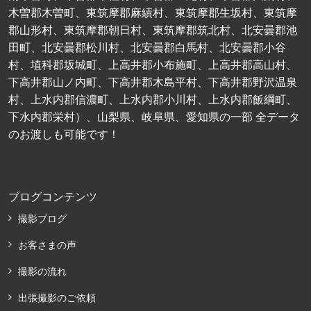
木曽郡木曽町、東筑摩郡麻績村、東筑摩郡生坂村、東筑摩
郡山形村、東筑摩郡朝日村、東筑摩郡筑北村、北安曇郡池
田町、北安曇郡松川村、北安曇郡白馬村、北安曇郡小谷
村、埴科郡坂城町、上高井郡小布施町、上高井郡高山村、
下高井郡山ノ内町、下高井郡木島平村、下高井郡野沢温泉
村、上水内郡信濃町、上水内郡小川村、上水内郡飯綱町、
下水内郡栄村）、山梨県、岐阜県、愛知県の一部 全データ
のお渡しも可能です！
ブログコンテンツ
撮影ブログ
お客さまの声
撮影の流れ
出張撮影のご依頼