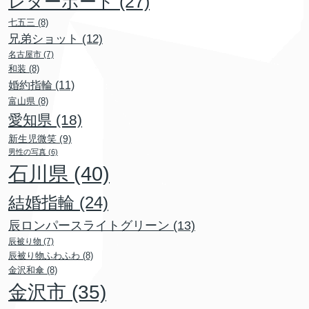
レターボード
(27)
七五三
(8)
兄弟ショット
(12)
名古屋市
(7)
和装
(8)
婚約指輪
(11)
富山県
(8)
愛知県
(18)
新生児微笑
(9)
男性の写真
(6)
石川県
(40)
結婚指輪
(24)
辰ロンパースライトグリーン
(13)
辰被り物
(7)
辰被り物ふわふわ
(8)
金沢和傘
(8)
金沢市
(35)