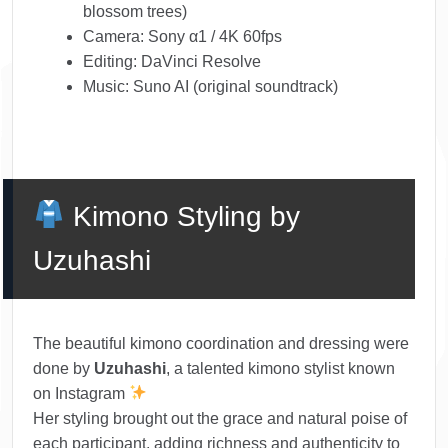
blossom trees)
Camera: Sony α1 / 4K 60fps
Editing: DaVinci Resolve
Music: Suno AI (original soundtrack)
Kimono Styling by
Uzuhashi
The beautiful kimono coordination and dressing were
done by
Uzuhashi
, a talented kimono stylist known
on Instagram
Her styling brought out the grace and natural poise of
each participant, adding richness and authenticity to