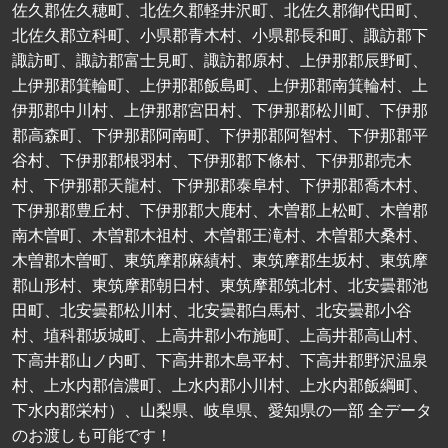
佐久郡佐久穂町、北佐久郡軽井沢町、北佐久郡御代田町、
北佐久郡立科町、小県郡青木村、小県郡長和町、諏訪郡下
諏訪町、諏訪郡富士見町、諏訪郡原村、上伊那郡辰野町、
上伊那郡箕輪町、上伊那郡飯島町、上伊那郡南箕輪村、上
伊那郡中川村、上伊那郡宮田村、下伊那郡松川町、下伊那
郡高森町、下伊那郡阿南町、下伊那郡阿智村、下伊那郡平
谷村、下伊那郡根羽村、下伊那郡下條村、下伊那郡売木
村、下伊那郡天龍村、下伊那郡泰阜村、下伊那郡喬木村、
下伊那郡豊丘村、下伊那郡大鹿村、木曽郡上松町、木曽郡
南木曽町、木曽郡木祖村、木曽郡王滝村、木曽郡大桑村、
木曽郡木曽町、東筑摩郡麻績村、東筑摩郡生坂村、東筑摩
郡山形村、東筑摩郡朝日村、東筑摩郡筑北村、北安曇郡池
田町、北安曇郡松川村、北安曇郡白馬村、北安曇郡小谷
村、埴科郡坂城町、上高井郡小布施町、上高井郡高山村、
下高井郡山ノ内町、下高井郡木島平村、下高井郡野沢温泉
村、上水内郡信濃町、上水内郡小川村、上水内郡飯綱町、
下水内郡栄村）、山梨県、岐阜県、愛知県の一部 全データ
のお渡しも可能です！