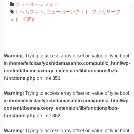
ニューボーンフォト
おうちフォト
,
ニューボーンフォト
,
ファミリーフ
ォト
,
金沢市
Warning
: Trying to access array offset on value of type bool
in
/home/felicitas/yoshidamasahito.com/public_html/wp-
content/themes/xeory_extension/lib/functions/bzb-
functions.php
on line
351
Warning
: Trying to access array offset on value of type bool
in
/home/felicitas/yoshidamasahito.com/public_html/wp-
content/themes/xeory_extension/lib/functions/bzb-
functions.php
on line
352
Warning
: Trying to access array offset on value of type bool