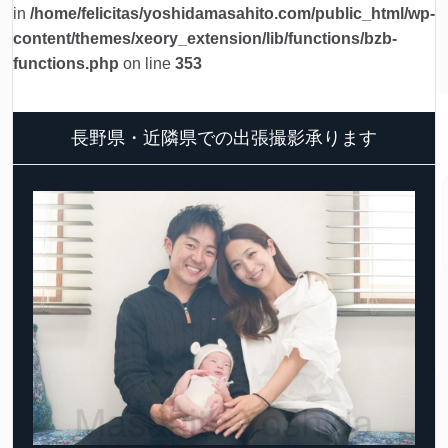
in
/home/felicitas/yoshidamasahito.com/public_html/wp-
content/themes/xeory_extension/lib/functions/bzb-
functions.php
on line
353
長野県・近隣県での出張撮影承ります