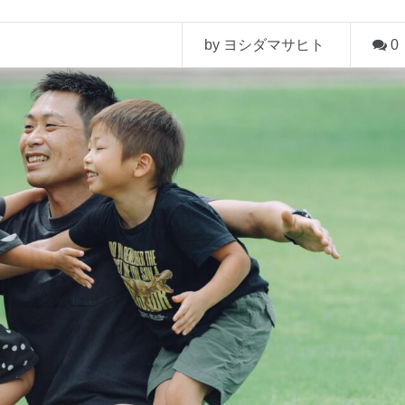
by ヨシダマサヒト
0