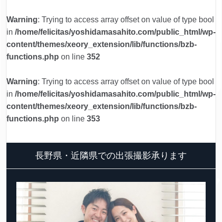
Warning
: Trying to access array offset on value of type bool
in
/home/felicitas/yoshidamasahito.com/public_html/wp-
content/themes/xeory_extension/lib/functions/bzb-
functions.php
on line
352
Warning
: Trying to access array offset on value of type bool
in
/home/felicitas/yoshidamasahito.com/public_html/wp-
content/themes/xeory_extension/lib/functions/bzb-
functions.php
on line
353
長野県・近隣県での出張撮影承ります