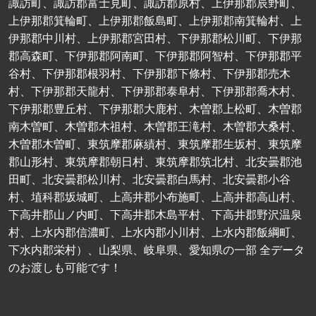
諏訪町、諏訪郡富士見町、諏訪郡原村、上伊那郡辰野町、
上伊那郡箕輪町、上伊那郡飯島町、上伊那郡南箕輪村、上
伊那郡中川村、上伊那郡宮田村、下伊那郡松川町、下伊那
郡高森町、下伊那郡阿南町、下伊那郡阿智村、下伊那郡平
谷村、下伊那郡根羽村、下伊那郡下條村、下伊那郡売木
村、下伊那郡天龍村、下伊那郡泰阜村、下伊那郡喬木村、
下伊那郡豊丘村、下伊那郡大鹿村、木曽郡上松町、木曽郡
南木曽町、木曽郡木祖村、木曽郡王滝村、木曽郡大桑村、
木曽郡木曽町、東筑摩郡麻績村、東筑摩郡生坂村、東筑摩
郡山形村、東筑摩郡朝日村、東筑摩郡筑北村、北安曇郡池
田町、北安曇郡松川村、北安曇郡白馬村、北安曇郡小谷
村、埴科郡坂城町、上高井郡小布施町、上高井郡高山村、
下高井郡山ノ内町、下高井郡木島平村、下高井郡野沢温泉
村、上水内郡信濃町、上水内郡小川村、上水内郡飯綱町、
下水内郡栄村）、山梨県、岐阜県、愛知県の一部 全データ
のお渡しも可能です！