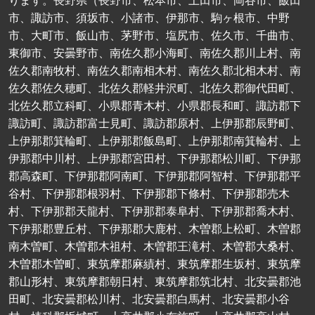
ります。長野県（長野市、松本市、上田市、岡谷市、飯田
市、諏訪市、須坂市、小諸市、伊那市、駒ヶ根市、中野
市、大町市、飯山市、茅野市、塩尻市、佐久市、千曲市、
東御市、安曇野市、南佐久郡小海町、南佐久郡川上村、南
佐久郡南牧村、南佐久郡南相木村、南佐久郡北相木村、南
佐久郡佐久穂町、北佐久郡軽井沢町、北佐久郡御代田町、
北佐久郡立科町、小県郡青木村、小県郡長和町、諏訪郡下
諏訪町、諏訪郡富士見町、諏訪郡原村、上伊那郡辰野町、
上伊那郡箕輪町、上伊那郡飯島町、上伊那郡南箕輪村、上
伊那郡中川村、上伊那郡宮田村、下伊那郡松川町、下伊那
郡高森町、下伊那郡阿南町、下伊那郡阿智村、下伊那郡平
谷村、下伊那郡根羽村、下伊那郡下條村、下伊那郡売木
村、下伊那郡天龍村、下伊那郡泰阜村、下伊那郡喬木村、
下伊那郡豊丘村、下伊那郡大鹿村、木曽郡上松町、木曽郡
南木曽町、木曽郡木祖村、木曽郡王滝村、木曽郡大桑村、
木曽郡木曽町、東筑摩郡麻績村、東筑摩郡生坂村、東筑摩
郡山形村、東筑摩郡朝日村、東筑摩郡筑北村、北安曇郡池
田町、北安曇郡松川村、北安曇郡白馬村、北安曇郡小谷