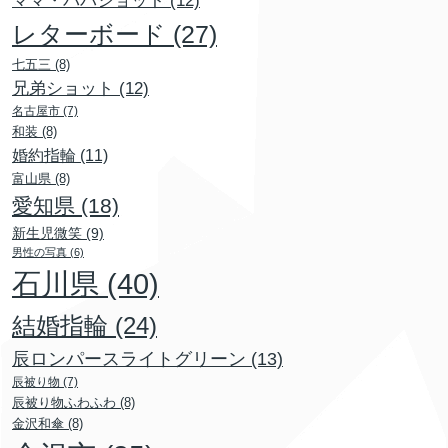
ママ・パパショット
(12)
レターボード
(27)
七五三
(8)
兄弟ショット
(12)
名古屋市
(7)
和装
(8)
婚約指輪
(11)
富山県
(8)
愛知県
(18)
新生児微笑
(9)
男性の写真
(6)
石川県
(40)
結婚指輪
(24)
辰ロンパースライトグリーン
(13)
辰被り物
(7)
辰被り物ふわふわ
(8)
金沢和傘
(8)