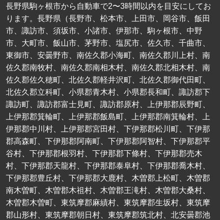
長野県駒ヶ根市から自動車で2〜3時間以内を目安にしてお
ります。長野県（長野市、松本市、上田市、岡谷市、飯田
市、諏訪市、須坂市、小諸市、伊那市、駒ヶ根市、中野
市、大町市、飯山市、茅野市、塩尻市、佐久市、千曲市、
東御市、安曇野市、南佐久郡小海町、南佐久郡川上村、南
佐久郡南牧村、南佐久郡南相木村、南佐久郡北相木村、南
佐久郡佐久穂町、北佐久郡軽井沢町、北佐久郡御代田町、
北佐久郡立科町、小県郡青木村、小県郡長和町、諏訪郡下
諏訪町、諏訪郡富士見町、諏訪郡原村、上伊那郡辰野町、
上伊那郡箕輪町、上伊那郡飯島町、上伊那郡南箕輪村、上
伊那郡中川村、上伊那郡宮田村、下伊那郡松川町、下伊那
郡高森町、下伊那郡阿南町、下伊那郡阿智村、下伊那郡平
谷村、下伊那郡根羽村、下伊那郡下條村、下伊那郡売木
村、下伊那郡天龍村、下伊那郡泰阜村、下伊那郡喬木村、
下伊那郡豊丘村、下伊那郡大鹿村、木曽郡上松町、木曽郡
南木曽町、木曽郡木祖村、木曽郡王滝村、木曽郡大桑村、
木曽郡木曽町、東筑摩郡麻績村、東筑摩郡生坂村、東筑摩
郡山形村、東筑摩郡朝日村、東筑摩郡筑北村、北安曇郡池