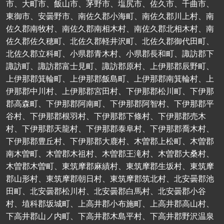
市、大町市、飯山市、茅野市、塩尻市、佐久市、千曲市、
東御市、安曇野市、南佐久郡小海町、南佐久郡川上村、南
佐久郡南牧村、南佐久郡南相木村、南佐久郡北相木村、南
佐久郡佐久穂町、北佐久郡軽井沢町、北佐久郡御代田町、
北佐久郡立科町、小県郡青木村、小県郡長和町、諏訪郡下
諏訪町、諏訪郡富士見町、諏訪郡原村、上伊那郡辰野町、
上伊那郡箕輪町、上伊那郡飯島町、上伊那郡南箕輪村、上
伊那郡中川村、上伊那郡宮田村、下伊那郡松川町、下伊那
郡高森町、下伊那郡阿南町、下伊那郡阿智村、下伊那郡平
谷村、下伊那郡根羽村、下伊那郡下條村、下伊那郡売木
村、下伊那郡天龍村、下伊那郡泰阜村、下伊那郡喬木村、
下伊那郡豊丘村、下伊那郡大鹿村、木曽郡上松町、木曽郡
南木曽町、木曽郡木祖村、木曽郡王滝村、木曽郡大桑村、
木曽郡木曽町、東筑摩郡麻績村、東筑摩郡生坂村、東筑摩
郡山形村、東筑摩郡朝日村、東筑摩郡筑北村、北安曇郡池
田町、北安曇郡松川村、北安曇郡白馬村、北安曇郡小谷
村、埴科郡坂城町、上高井郡小布施町、上高井郡高山村、
下高井郡山ノ内町、下高井郡木島平村、下高井郡野沢温泉