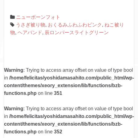
ニューボーンフォト
うさぎ被り物
,
おくるみふわふわピンク
,
ねこ被り
物
,
ヘアバンド
,
辰ロンパースライトグリーン
Warning
: Trying to access array offset on value of type bool
in
/home/felicitas/yoshidamasahito.com/public_html/wp-
content/themes/xeory_extension/lib/functions/bzb-
functions.php
on line
351
Warning
: Trying to access array offset on value of type bool
in
/home/felicitas/yoshidamasahito.com/public_html/wp-
content/themes/xeory_extension/lib/functions/bzb-
functions.php
on line
352