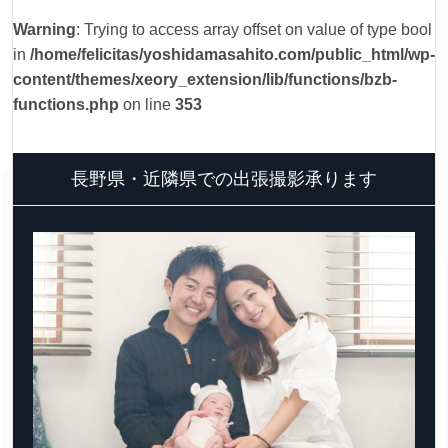
Warning
: Trying to access array offset on value of type bool
in
/home/felicitas/yoshidamasahito.com/public_html/wp-
content/themes/xeory_extension/lib/functions/bzb-
functions.php
on line
353
長野県・近隣県での出張撮影承ります