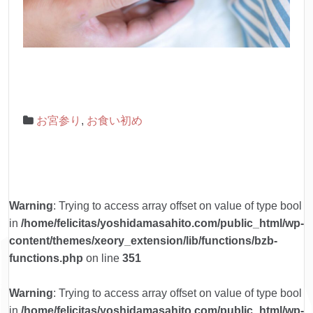
お宮参り
,
お食い初め
Warning
: Trying to access array offset on value of type bool
in
/home/felicitas/yoshidamasahito.com/public_html/wp-
content/themes/xeory_extension/lib/functions/bzb-
functions.php
on line
351
Warning
: Trying to access array offset on value of type bool
in
/home/felicitas/yoshidamasahito.com/public_html/wp-