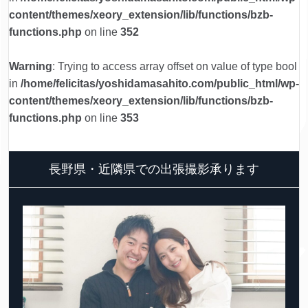
content/themes/xeory_extension/lib/functions/bzb-
functions.php
on line
352
Warning
: Trying to access array offset on value of type bool
in
/home/felicitas/yoshidamasahito.com/public_html/wp-
content/themes/xeory_extension/lib/functions/bzb-
functions.php
on line
353
長野県・近隣県での出張撮影承ります