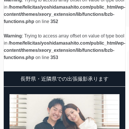
in
/home/felicitas/yoshidamasahito.com/public_html/wp-
content/themes/xeory_extension/lib/functions/bzb-
functions.php
on line
352
Warning
: Trying to access array offset on value of type bool
in
/home/felicitas/yoshidamasahito.com/public_html/wp-
content/themes/xeory_extension/lib/functions/bzb-
functions.php
on line
353
長野県・近隣県での出張撮影承ります